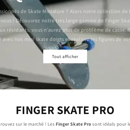
ssionnés de Skate Miniature ? Alors notre collection de
r vous ! Découvrez notre très large gamme de Finger Ska
x résistants, vous n’aurez plus de problème de casse. 
é avec nos mini skate doigts et réalisez les figures de vos
Tout afficher
FINGER SKATE PRO
trouvez sur le marché ! Les
Finger Skate Pro
sont idéals pour 