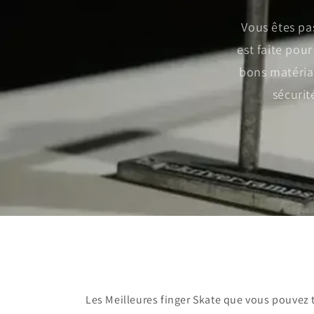
Vous êtes pa
est faite pou
bons matériau
sécurit
Les Meilleures finger Skate que vous pouvez 