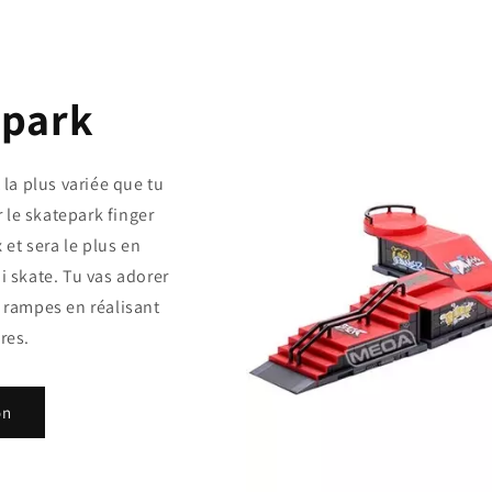
epark
 la plus variée que tu
r le skatepark finger
 et sera le plus en
i skate. Tu vas adorer
 rampes en réalisant
res.
on