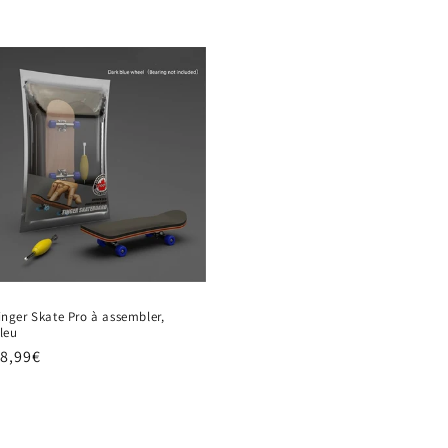
inger Skate Pro à assembler,
leu
rix
8,99€
abituel